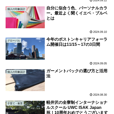
2024.09.12
自分に似合う色、パーソナルカラ
個人の印象設計
ー。最近よく聞くイエベ・ブルベ
とは
2024.09.10
今年のボストンキャリアフォーラ
グローバル
ム開催日は11/15～17の3日間
2024.09.05
ガーメントバックの選び方と活用
個人の印象設計
法
2024.08.30
軽井沢の全寮制インターナショナ
子育て・教育
ルスクール UWC ISAK Japan
祝！10周年おめでとうございます