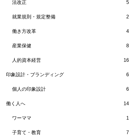
法改正
5
就業規則・規定整備
2
働き方改革
4
産業保健
8
人的資本経営
16
印象設計・ブランディング
6
個人の印象設計
6
働く人へ
14
ワーママ
1
子育て・教育
7