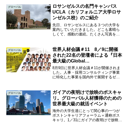
とオンラインのハイブリッドなイベント
は、まさに視野が世界に広がるグローバ
ロサンゼルスの名門キャンパス
グローバル
ルな場でした。運...
UCLA（カリフォルニア大学ロサ
ンゼルス校）のご紹介
先日、ロサンゼルスにある３つの大学を
案内していただきました。どこも素晴ら
しくて、感動の連続。たくさん写真を撮
ってきましたので、ご紹介できればと思
っています。各キャンパスにいる子ども
の友達が案内してくれたのですが、見所
世界人材会議＃11 8／9に開催
グローバル
もたくさんありますし、と...
された22名の登壇者による『日本
最大級のGlobal
HRConference』
8月9日に世界人材会議＃11が開催されま
した。人事・採用コンサルティング事業
に特化した事業を国内外で展開するゼス
ト株式会社主催による"グローバルHR"に
フォーカスしたinteractiveなイベントで
す。海外人事・外国人採用・クロスボー
ガイアの夜明けで放映のボスキャ
グローバル
ダー...
リ。グローバル人材獲得のための
世界最大級の就活イベント
海外の大学生達にとって関心事の一つが
ボストンキャリアフォーラム＝通称ボス
キャリ。1／31にガイアの夜明けで放映さ
れていました。実際の現場が見られる機