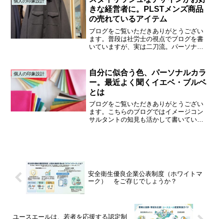
個人の印象設計
ーダースーツの注文に立ち...
きな経営者に。PLSTメンズ商品
の売れているアイテム
ブログをご覧いただきありがとうござい
ます。普段は社労士の視点でブログを書
いていますが、実は二刀流。パーソナル
カラーや骨格診断を通して、お似合いの
コーディネートをご提案するイメージコ
ンサルタントとしても活動しています。
自分に似合う色、パーソナルカラ
個人の印象設計
（スタイリストのようなイ...
ー。最近よく聞くイエベ・ブルベ
とは
ブログをご覧いただきありがとうござい
ます。こちらのブログではイメージコン
サルタントの知見も活かして書いていき
ます。ワーママはもちろんのこと、老若
男女ともに素敵になれるお手伝いができ
たら良いなと思っています。パーソナル
カラーとはパーソナルカラ...
安全衛生優良企業公表制度（ホワイトマ
ーク） をご存じでしょうか？
ユースエールは、若者を応援する認定制