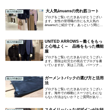
大人気ánuansの売れ筋コート
個人の印象設計
ブログをご覧いただきありがとうござい
ます。女性の管理職の方にも大人気の
ánuansのご紹介です。あっという間に店
舗数も伸ばされて、今や8店舗。オススメ
すると「好きなんですよね！分かっても
らえて嬉しい～」という声もよくいただ
きます。最近売れて...
UNITED ARROWS～働くをもっ
個人の印象設計
と心地よく～ 品格をもった機能
服
ブログをご覧いただきありがとうござい
ます。普段は社労士の視点でブログを書
いていますが、実は二刀流。パーソナル
カラーや骨格診断を通して、お似合いの
コーディネートをご提案するイメージコ
ンサルタントとしても活動しています。
ガーメントバックの選び方と活用
個人の印象設計
（スタイリストのようなイ...
法
ブログをご覧いただきありがとうござい
ます。海外での移動にスーツがしわにな
らない方法はないか？とご質問がありま
した。そこでこの間ガーメントバックを
購入した経緯をお伝えしています。なぜ
ガーメントバックを購入したか先日、オ
スタイリッシュなデザインがお好